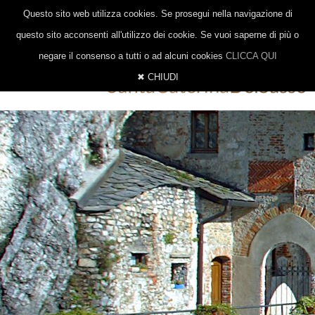
|
|
0332 647014
328 8377206
INFO@EREMOSANTACATERINA.IT
Questo sito web utilizza cookies. Se prosegui nella navigazione di
ITALIANO
INGLESE
TEDESCO
questo sito acconsenti all'utilizzo dei cookie. Se vuoi saperne di più o
negare il consenso a tutti o ad alcuni cookies
CLICCA QUI
✖ CHIUDI