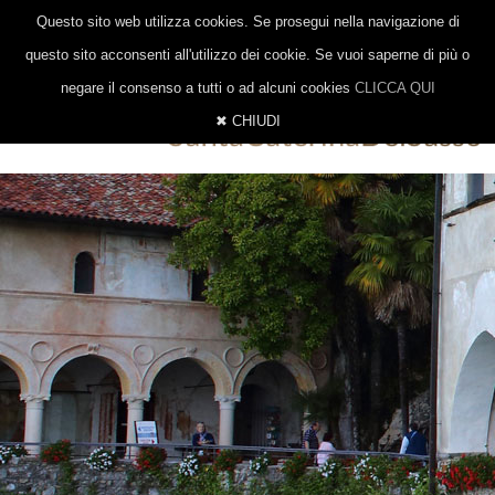
|
|
0332 647014
328 8377206
INFO@EREMOSANTACATERINA.IT
Questo sito web utilizza cookies. Se prosegui nella navigazione di
ITALIANO
INGLESE
TEDESCO
questo sito acconsenti all'utilizzo dei cookie. Se vuoi saperne di più o
negare il consenso a tutti o ad alcuni cookies
CLICCA QUI
✖ CHIUDI