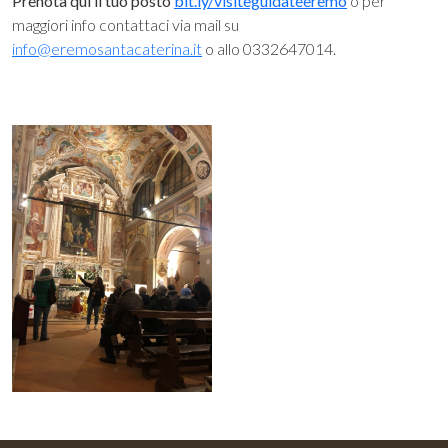
Prenota qui il tuo posto
bit.ly/visiteguidateeremo
o per
maggiori info contattaci via mail su
info@eremosantacaterina.it
o allo 0332647014.