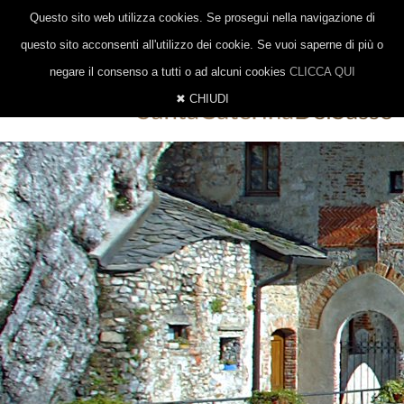
|
|
0332 647014
328 8377206
INFO@EREMOSANTACATERINA.IT
Questo sito web utilizza cookies. Se prosegui nella navigazione di
ITALIANO
INGLESE
TEDESCO
questo sito acconsenti all'utilizzo dei cookie. Se vuoi saperne di più o
negare il consenso a tutti o ad alcuni cookies
CLICCA QUI
✖ CHIUDI