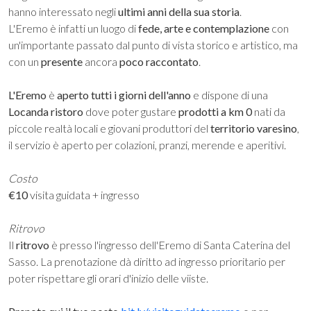
hanno interessato negli
ultimi anni della sua storia
.
L'Eremo è infatti un luogo di
fede, arte e contemplazione
con
un'importante passato dal punto di vista storico e artistico, ma
con un
presente
ancora
poco raccontato
.
L'Eremo
è
aperto
tutti i giorni dell'anno
e dispone di una
Locanda ristoro
dove poter gustare
prodotti a km 0
nati da
piccole realtà locali e giovani produttori del
territorio varesino
,
il servizio è aperto per colazioni, pranzi, merende e aperitivi.
Costo
€10
visita guidata + ingresso
Ritrovo
Il
ritrovo
è presso l'ingresso dell'Eremo di Santa Caterina del
Sasso. La prenotazione dà diritto ad ingresso prioritario per
poter rispettare gli orari d'inizio delle viiste.