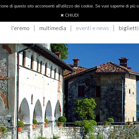
A.IT
one di questo sito acconsenti all'utilizzo dei cookie. Se vuoi saperne di più 
✖ CHIUDI
l'eremo
multimedia
eventi e news
biglietti