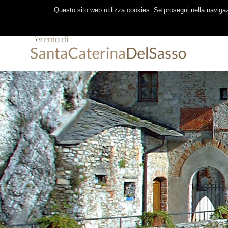
|
|
0332 647014
328 8377206
INFO@EREMOSANTACATERIN
Questo sito web utilizza cookies. Se prosegui nella navigazi