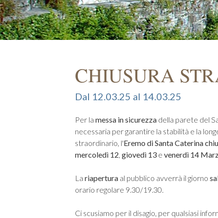
CHIUSURA STR
Dal 12.03.25 al 14.03.25
Per la
messa in sicurezza
della parete del S
necessaria per garantire la stabilità e la lon
straordinario, l'
Eremo di Santa Caterina chi
mercoledì 12
,
giovedì 13
e
venerdì
14 Mar
La
riapertura
al pubblico avverrà il giorno
sa
orario regolare 9.30/19.30.
Ci scusiamo per il disagio, per qualsiasi info