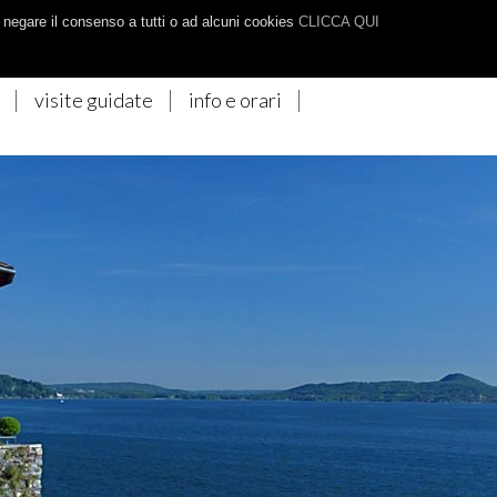
ITALIANO
INGLESE
TEDESCO
o negare il consenso a tutti o ad alcuni cookies
CLICCA QUI
visite guidate
info e orari