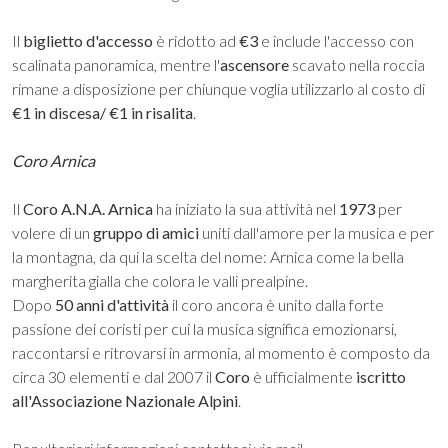
Il
biglietto d'accesso
è ridotto ad
€3
e include l'accesso con
scalinata panoramica, mentre l'
ascensore
scavato nella roccia
rimane a disposizione per chiunque voglia utilizzarlo al costo di
€1 in discesa/ €1 in risalita
.
Coro Arnica
Il
Coro A.N.A.
Arnica
ha iniziato la sua attività nel
1973
per
volere di un
gruppo di amici
uniti dall'amore per la musica e per
la montagna, da qui la scelta del nome: Arnica come la bella
margherita gialla che colora le valli prealpine.
Dopo
50 anni d'attività
il coro ancora è unito dalla forte
passione dei coristi per cui la musica significa emozionarsi,
raccontarsi e ritrovarsi in armonia, al momento è composto da
circa 30 elementi e dal 2007 il
Coro
è ufficialmente
iscritto
all'Associazione Nazionale Alpini
.