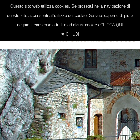
|
|
0332 647014
328 8377206
INFO@EREMOSANTACATERINA.IT
Questo sito web utilizza cookies. Se prosegui nella navigazione di
ITALIANO
INGLESE
TEDESCO
questo sito acconsenti all'utilizzo dei cookie. Se vuoi saperne di più o
negare il consenso a tutti o ad alcuni cookies
CLICCA QUI
✖ CHIUDI