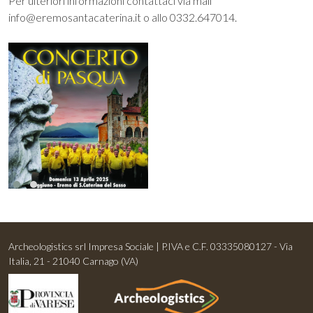
Per ulteriori informazioni contattaci via mail
info@eremosantacaterina.it o allo 0332.647014.
Archeologistics srl Impresa Sociale | P.IVA e C.F. 03335080127 - Via
Italia, 21 - 21040 Carnago (VA)