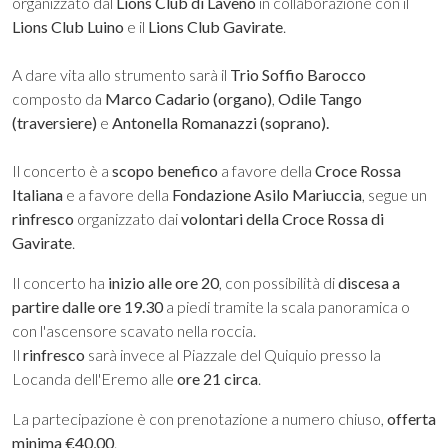
organizzato dal
Lions Club di Laveno
in collaborazione con il
Lions Club Luino
e il
Lions Club Gavirate
.
A dare vita allo strumento sarà il
Trio Soffio Barocco
composto da
Marco Cadario (organo)
,
Odile Tango
(traversiere)
e
Antonella Romanazzi (soprano).
Il concerto è a
scopo benefico
a favore della
Croce Rossa
Italiana
e a favore della
Fondazione Asilo Mariuccia
, segue un
rinfresco
organizzato dai
volontari della Croce Rossa di
Gavirate
.
Il concerto ha
inizio alle ore 20
, con possibilità di
discesa a
partire dalle ore 19.30
a piedi tramite la scala panoramica o
con l'ascensore scavato nella roccia.
Il
rinfresco
sarà invece al Piazzale del Quiquio presso la
Locanda dell'Eremo alle
ore 21 circa
.
La partecipazione è con prenotazione a numero chiuso,
offerta
minima €40,00
.