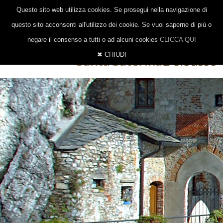
|
|
0332 647014
328 8377206
INFO@EREMOSANTACATERINA.IT
Questo sito web utilizza cookies. Se prosegui nella navigazione di
ITALIANO
INGLESE
TEDESCO
questo sito acconsenti all'utilizzo dei cookie. Se vuoi saperne di più o
negare il consenso a tutti o ad alcuni cookies
CLICCA QUI
✖ CHIUDI