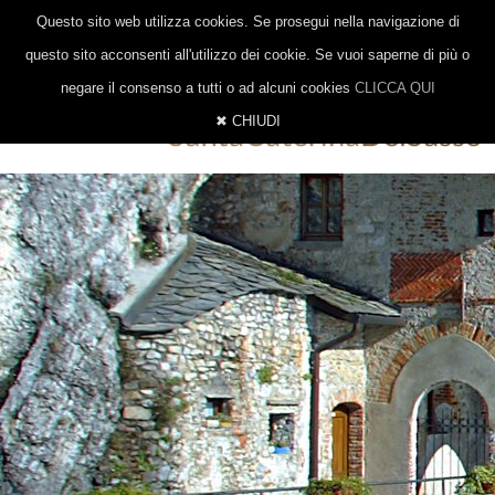
|
|
0332 647014
328 8377206
INFO@EREMOSANTACATERINA.IT
Questo sito web utilizza cookies. Se prosegui nella navigazione di
ITALIANO
INGLESE
TEDESCO
questo sito acconsenti all'utilizzo dei cookie. Se vuoi saperne di più o
negare il consenso a tutti o ad alcuni cookies
CLICCA QUI
✖ CHIUDI