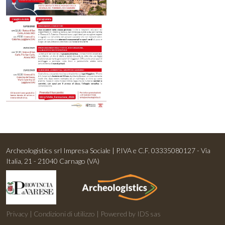
Archeologistics srl Impresa Sociale | P.IVA e C.F. 03335080127 - Via
Italia, 21 - 21040 Carnago (VA)
Privacy
|
Condizioni di utilizzo
|
Powered by IDS sas