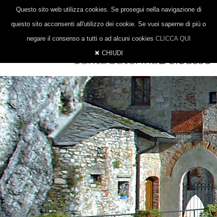
|
|
0332 647014
328 8377206
INFO@EREMOSANTACATERINA.IT
Questo sito web utilizza cookies. Se prosegui nella navigazione di
ITALIANO
INGLESE
TEDESCO
questo sito acconsenti all'utilizzo dei cookie. Se vuoi saperne di più o
negare il consenso a tutti o ad alcuni cookies
CLICCA QUI
✖ CHIUDI