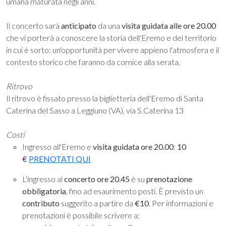
umana maturata negli anni.
Il concerto sarà
anticipato
da una
visita guidata alle ore 20.00
che vi porterà a conoscere la storia dell'Eremo e del territorio
in cui è sorto: un'opportunità per vivere appieno l'atmosfera e il
contesto storico che faranno da cornice alla serata.
Ritrovo
Il ritrovo è fissato presso la biglietteria dell'Eremo di Santa
Caterina del Sasso a Leggiuno (VA), via S.Caterina 13
Costi
Ingresso all'Eremo e
visita guidata ore 20.00
:
10
€
PRENOTATI QUI
L'ingresso al
concerto ore 20.45
è su
prenotazione
obbligatoria
, fino ad esaurimento posti. È previsto un
contributo
suggerito a partire da
€10
. Per informazioni e
prenotazioni è possibile scrivere a: