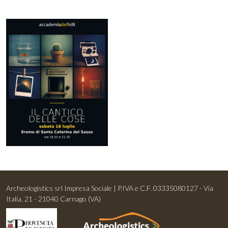
Archeologistics srl Impresa Sociale | P.IVA e C.F. 03335080127 - Via
Italia, 21 - 21040 Carnago (VA)