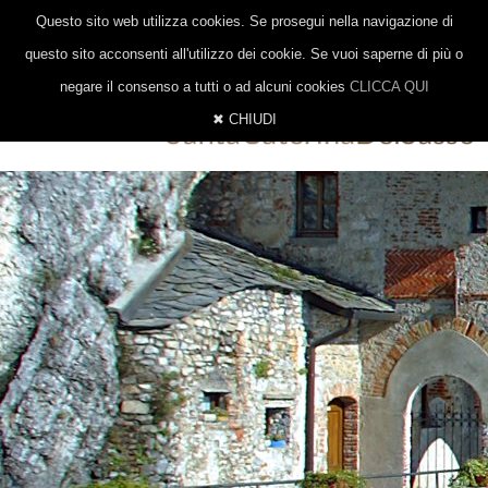
|
|
0332 647014
328 8377206
INFO@EREMOSANTACATERINA.IT
Questo sito web utilizza cookies. Se prosegui nella navigazione di
ITALIANO
INGLESE
TEDESCO
questo sito acconsenti all'utilizzo dei cookie. Se vuoi saperne di più o
negare il consenso a tutti o ad alcuni cookies
CLICCA QUI
✖ CHIUDI